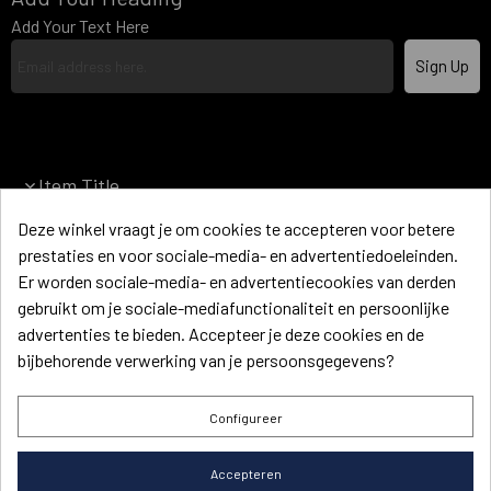
Add Your Text Here
Sign Up
Item Title
Deze winkel vraagt je om cookies te accepteren voor betere
Item Title
prestaties en voor sociale-media- en advertentiedoeleinden.
Er worden sociale-media- en advertentiecookies van derden
Item Title
gebruikt om je sociale-mediafunctionaliteit en persoonlijke
advertenties te bieden. Accepteer je deze cookies en de
Item Title
bijbehorende verwerking van je persoonsgegevens?
Item Title
Configureer
Heading
Accepteren
Conditions Générales de Vente
Mentions légales