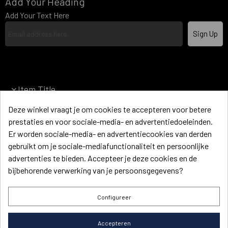
Add Your Heading
Add Your Text Here
Sign Up
Item Title
Deze winkel vraagt je om cookies te accepteren voor betere
Item Title
prestaties en voor sociale-media- en advertentiedoeleinden.
Er worden sociale-media- en advertentiecookies van derden
Item Title
gebruikt om je sociale-mediafunctionaliteit en persoonlijke
advertenties te bieden. Accepteer je deze cookies en de
Item Title
bijbehorende verwerking van je persoonsgegevens?
Item Title
Configureer
Heading
Accepteren